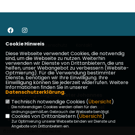
Cookie Hinweis
Impressum
Datenschutz
Kontakt
Diese Webseite verwendet Cookies, die notwendig
sind, um die Webseite zu nutzen. Weiterhin
CDU Wetterau
verwenden wir Dienste von Drittanbietern, die uns
helfen, unser Webangebot zu verbessern (Website-
CDU in Hessen
Optmierung). Für die Verwendung bestimmter
Dienste, benötigen wir Ihre Einwilligung. Ihre
Einwilligung können Sie jederzeit widerrufen. Weitere
CDU Deutschlands
Informationen finden Sie in unserer
Datenschutzerklärung
.
Bundestagsabgeordneter Johannes
Wiegelmann
Technisch notwendige Cookies (
Übersicht
)
Landtagsabgeordneter Patrick Appel
Die notwendigen Cookies werden allein für den
ordnungsgemäßen Gebrauch der Webseite benötigt.
Cookies von Drittanbietern (
Übersicht
)
Landrat Jan Weckler
Zur Optimierung unserer Webseite binden wir Dienste und
Angebote von Drittanbietern ein.
©2026 CDU Gedern | Alle Rechte