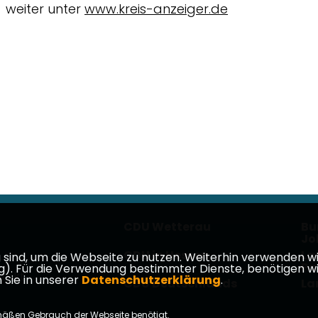
weiter unter
www.kreis-anzeiger.de
CDU Wetterau
Bu
Jo
CDU in Hessen
La
ind, um die Webseite zu nutzen. Weiterhin verwenden wir 
Pa
ür die Verwendung bestimmter Dienste, benötigen wir Ihr
takt
 Sie in unserer
Datenschutzerklärung
.
CDU Deutschlands
La
mäßen Gebrauch der Webseite benötigt.